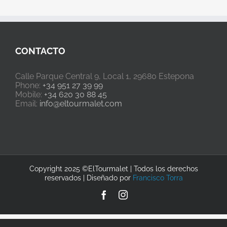
CONTACTO
Calle Parque Central 9, Local 1, 29680 Estepona
Phone:
+34 951 27 39 99
Mobile:
+34 620 30 88 45
Email:
info@eltourmalet.com
Copyright 2025 ©ElTourmalet | Todos los derechos
reservados | Diseñado por
Francisco Torra
Facebook
Instagram