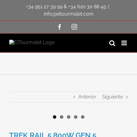
Saltar
+34 951 27 39 99
&
+34 620 30 88 45
|
al
contenido
info@eltourmalet.com
Facebook
Instagram
Anterior
Siguiente
Ver
imagen
TREK RAIL 5 800W GEN 5
más