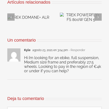
Artículos relacionados
TREK
TREK RAIL 9.8
+
POWERFLY+ FS
800W GX AXS T-
800W GEN 5
TYPE GEN 5
Un comentario
Kyle
agosto 23, 2021 en 3:04 pm
- Responder
Hi i’m looking for an ebike, full suspension,
Medium size frame and preferably 27.5
wheels. Looking to pay in the region of €4k
or under if you can help?
Deja tu comentario
Comentar