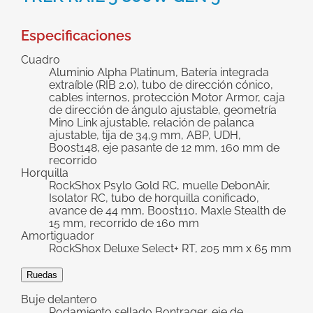
grande
Especificaciones
Cuadro
Aluminio Alpha Platinum, Batería integrada
extraíble (RIB 2.0), tubo de dirección cónico,
cables internos, protección Motor Armor, caja
de dirección de ángulo ajustable, geometría
Mino Link ajustable, relación de palanca
ajustable, tija de 34,9 mm, ABP, UDH,
Boost148, eje pasante de 12 mm, 160 mm de
recorrido
Horquilla
RockShox Psylo Gold RC, muelle DebonAir,
Isolator RC, tubo de horquilla conificado,
avance de 44 mm, Boost110, Maxle Stealth de
15 mm, recorrido de 160 mm
Amortiguador
RockShox Deluxe Select+ RT, 205 mm x 65 mm
Ruedas
Buje delantero
Rodamiento sellado Bontrager, eje de