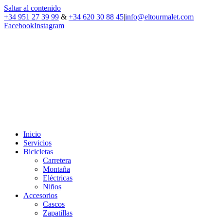
Saltar al contenido
+34 951 27 39 99
&
+34 620 30 88 45
|
info@eltourmalet.com
Facebook
Instagram
Inicio
Servicios
Bicicletas
Carretera
Montaña
Eléctricas
Niños
Accesorios
Cascos
Zapatillas