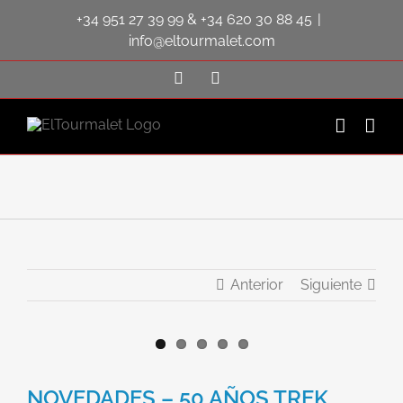
Saltar
+34 951 27 39 99
&
+34 620 30 88 45
|
al
contenido
info@eltourmalet.com
Facebook
Instagram
Anterior
Siguiente
Ver
imagen
NOVEDADES – 50 AÑOS TREK
más