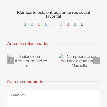
¡Comparte esta entrada en tu red social
favorita!
Facebook
Twitter
Reddit
LinkedIn
WhatsApp
Tumblr
Pinterest
Vk
Correo
electrónico
Artículos relacionados
Campeonato de
Andalucía
VI Rally Puerto
ma
duatlón en
Real
Marbella
Deja tu comentario
Comentar