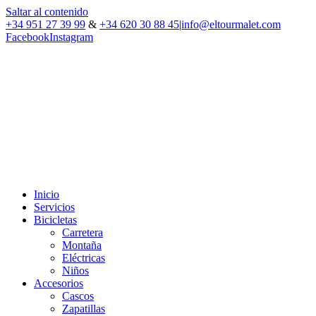
Saltar al contenido
+34 951 27 39 99
&
+34 620 30 88 45
|
info@eltourmalet.com
Facebook
Instagram
Inicio
Servicios
Bicicletas
Carretera
Montaña
Eléctricas
Niños
Accesorios
Cascos
Zapatillas