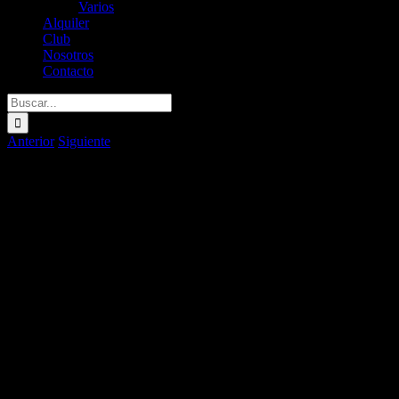
Varios
Alquiler
Club
Nosotros
Contacto
Buscar:
Anterior
Siguiente
Ver
imagen
más
grande