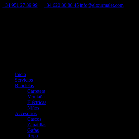
Saltar
+34 951 27 39 99
&
+34 620 30 88 45
|
info@eltourmalet.com
al
Facebook
Instagram
contenido
Inicio
Servicios
Bicicletas
Carretera
Montaña
Eléctricas
Niños
Accesorios
Cascos
Zapatillas
Gafas
Ropa