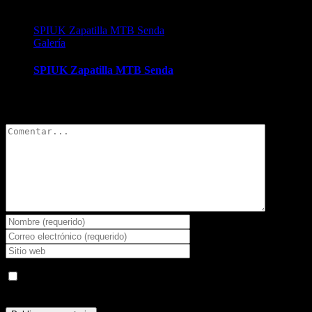
SPIUK Zapatilla MTB Senda
Galería
SPIUK Zapatilla MTB Senda
Deja tu comentario
Comentar
Guardar mi nombre, email y sitio web en este navegador para la
próxima vez que comente.