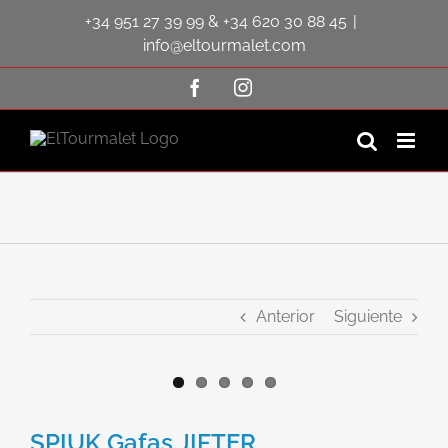
Saltar
+34 951 27 39 99
&
+34 620 30 88 45
|
al
contenido
info@eltourmalet.com
Facebook
Instagram
Anterior
Siguiente
Ver
imagen
SPIUK Gafas JIFTER
más