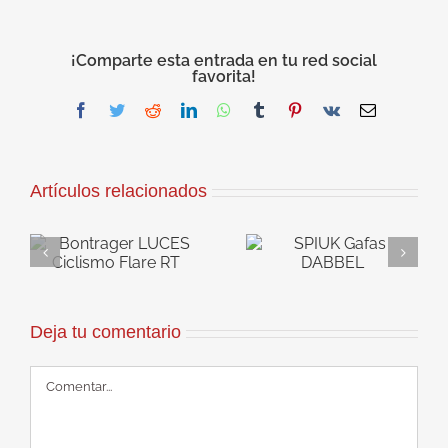
¡Comparte esta entrada en tu red social
favorita!
Facebook
Twitter
Reddit
LinkedIn
WhatsApp
Tumblr
Pinterest
Vk
Correo
electrónico
Artículos relacionados
ES
SPIUK Gafas
SPIUK Zapatilla
RT
DABBEL
Carretera RUTA
Deja tu comentario
Comentar