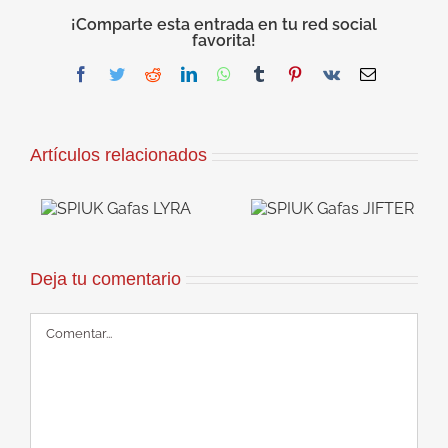
¡Comparte esta entrada en tu red social
favorita!
Facebook
Twitter
Reddit
LinkedIn
WhatsApp
Tumblr
Pinterest
Vk
Correo
electrónico
Artículos relacionados
as
SPIUK Gafas
JIFTER
Deja tu comentario
Comentar