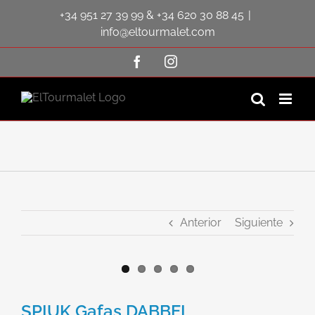
Saltar
+34 951 27 39 99
&
+34 620 30 88 45
|
al
contenido
info@eltourmalet.com
Facebook
Instagram
Anterior
Siguiente
Ver
imagen
SPIUK Gafas DABBEL
más