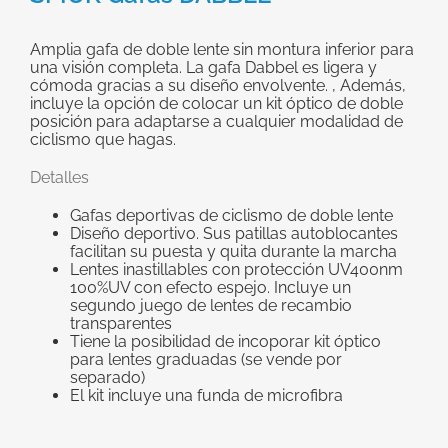
grande
Amplia gafa de doble lente sin montura inferior para
una visión completa. La gafa Dabbel es ligera y
cómoda gracias a su diseño envolvente. , Además,
incluye la opción de colocar un kit óptico de doble
posición para adaptarse a cualquier modalidad de
ciclismo que hagas.
Detalles
Gafas deportivas de ciclismo de doble lente
Diseño deportivo. Sus patillas autoblocantes
facilitan su puesta y quita durante la marcha
Lentes inastillables con protección UV400nm
100%UV con efecto espejo. Incluye un
segundo juego de lentes de recambio
transparentes
Tiene la posibilidad de incoporar kit óptico
para lentes graduadas (se vende por
separado)
El kit incluye una funda de microfibra