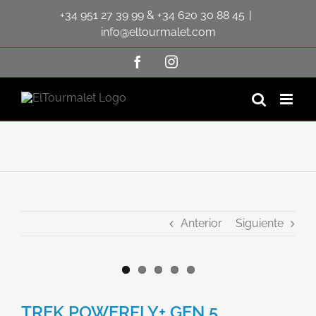
Saltar
+34 951 27 39 99
&
+34 620 30 88 45
|
al
contenido
info@eltourmalet.com
Facebook
Instagram
Anterior
Siguiente
Ver
imagen
TREK POWERFLY+ GEN 5
más