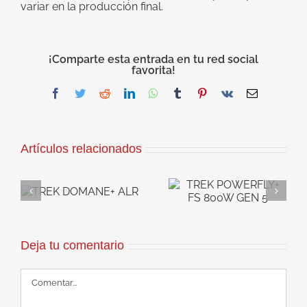
variar en la producción final.
¡Comparte esta entrada en tu red social
favorita!
Facebook
Twitter
Reddit
LinkedIn
WhatsApp
Tumblr
Pinterest
Vk
Correo
electrónico
Artículos relacionados
TREK
TREK RAIL 9.8
+
POWERFLY+ FS
800W GX AXS T-
800W GEN 5
TYPE GEN 5
Deja tu comentario
Comentar