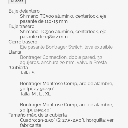
Ruedas
Buje delantero
Shimano TC500 aluminio, centerlock, eje
pasante de 110×15 mm
Buje trasero
Shimano TC500 aluminio, centerlock, eje
pasante de 148×12 mm
Cierre trasero
Eje pasante Bontrager Switch, leva extraíble
Llanta
Bontrager Connection, doble pared, 32
agujeros, anchura 20 mm, válvula Presta
*Cubierta
Talla: S
Bontrager Montrose Comp, aro de alambre,
30 tpi, 27,5×2.40”
Talla: M , L , XL
Bontrager Montrose Comp, aro de alambre,
30 tpi, 29×2.40″
Tamaño máx. de la cubierta
Cuadro: 29×2,50” (S: 27,5×2,50”), horquilla: ver
fabricante