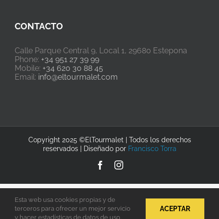
CONTACTO
Calle Parque Central 9, Local 1, 29680 Estepona
Phone:
+34 951 27 39 99
Mobile:
+34 620 30 88 45
Email:
info@eltourmalet.com
Copyright 2025 ©ElTourmalet | Todos los derechos
reservados | Diseñado por
Francisco Torra
Facebook
Instagram
Esta web usa cookies propias y de
ACEPTAR
terceros para ofrecer un mejor servicio
y hacer estadísticas de datos de uso.