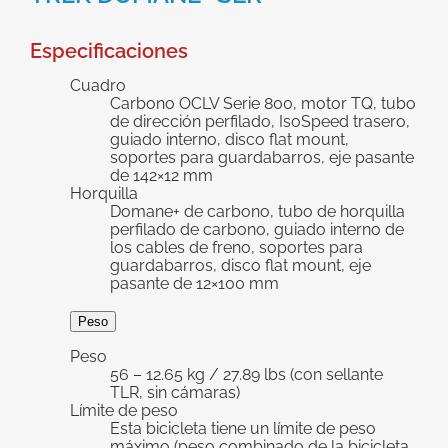
grande
Especificaciones
Cuadro
Carbono OCLV Serie 800, motor TQ, tubo
de dirección perfilado, IsoSpeed trasero,
guiado interno, disco flat mount,
soportes para guardabarros, eje pasante
de 142×12 mm
Horquilla
Domane+ de carbono, tubo de horquilla
perfilado de carbono, guiado interno de
los cables de freno, soportes para
guardabarros, disco flat mount, eje
pasante de 12×100 mm
Peso
Peso
56 – 12.65 kg / 27.89 lbs (con sellante
TLR, sin cámaras)
Límite de peso
Esta bicicleta tiene un límite de peso
máximo (peso combinado de la bicicleta,