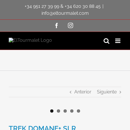
Saltar
+34 951 27 39 99
&
+34 620 30 88 45
|
al
contenido
info@eltourmalet.com
Facebook
Instagram
Anterior
Siguiente
Ver
imagen
TREK DOMANE+ SLR
más