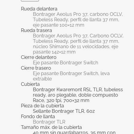
Rueda delantera
Bontrager Aeolus Pro 37, carbono OCLV,
Tubeless Ready, perfil de llanta 37 mm,
eje pasante 100×12 mm
Rueda trasera
Bontrager Aeolus Pro 37, Carbono OCLV,
Tubeless Ready, perfil de llanta 37 mm,
núcleo Shimano de 11 velocidades, eje
pasante 142×12 mm
Cierre delantero
Eje pasante Bontrager Switch
Cierre trasero
Eje pasante Bontrager Switch, leva
extraíble
Cubierta
Bontrager Kwaremont RSL TLR, tubeless
ready, aro plegable, doble compuesto
Race, 320 tpi, 700×32 mm
Pieza de la cubierta
Sellante Bontrager TLR, 6oz
Fondo de llanta
Bontrager TLR
Tamaño máx. de la cubierta
40 mm sin guardabarros, 35 mm con