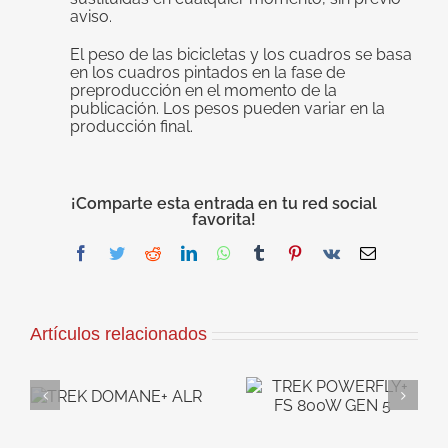
aviso.
El peso de las bicicletas y los cuadros se basa
en los cuadros pintados en la fase de
preproducción en el momento de la
publicación. Los pesos pueden variar en la
producción final.
¡Comparte esta entrada en tu red social
favorita!
Facebook
Twitter
Reddit
LinkedIn
WhatsApp
Tumblr
Pinterest
Vk
Correo
electrónico
Artículos relacionados
TREK
TREK RAIL 9.8
+
POWERFLY+ FS
800W GX AXS T-
800W GEN 5
TYPE GEN 5