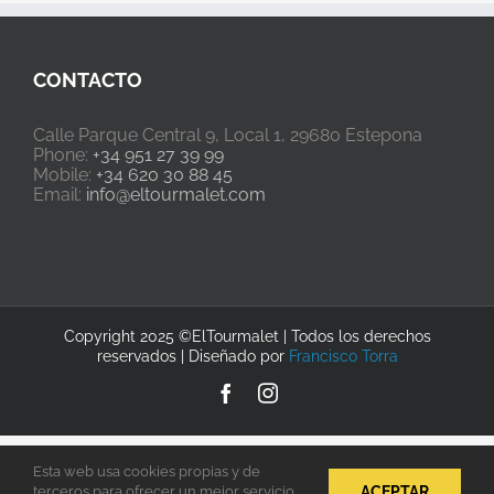
CONTACTO
Calle Parque Central 9, Local 1, 29680 Estepona
Phone:
+34 951 27 39 99
Mobile:
+34 620 30 88 45
Email:
info@eltourmalet.com
Copyright 2025 ©ElTourmalet | Todos los derechos
reservados | Diseñado por
Francisco Torra
Facebook
Instagram
Esta web usa cookies propias y de
ACEPTAR
terceros para ofrecer un mejor servicio