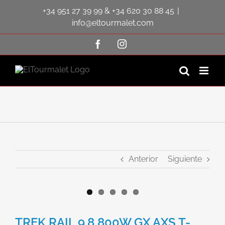
Saltar
+34 951 27 39 99
&
+34 620 30 88 45
|
al
contenido
info@eltourmalet.com
Facebook
Instagram
Anterior
Siguiente
Ver
imagen
TREK RAIL 9.8 800W GX AXS T-
más