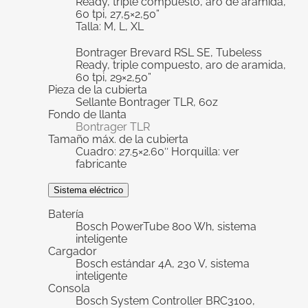
Ready, triple compuesto, aro de aramida,
60 tpi, 27,5×2,50”
Talla: M, L, XL
Bontrager Brevard RSL SE, Tubeless
Ready, triple compuesto, aro de aramida,
60 tpi, 29×2,50”
Pieza de la cubierta
Sellante Bontrager TLR, 6oz
Fondo de llanta
Bontrager TLR
Tamaño máx. de la cubierta
Cuadro: 27.5×2.60″ Horquilla: ver
fabricante
Sistema eléctrico
Batería
Bosch PowerTube 800 Wh, sistema
inteligente
Cargador
Bosch estándar 4A, 230 V, sistema
inteligente
Consola
Bosch System Controller BRC3100,