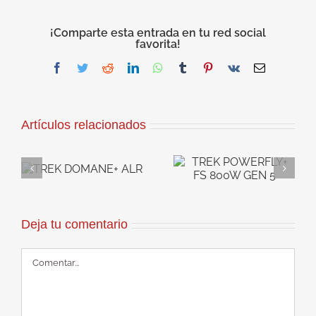
¡Comparte esta entrada en tu red social
favorita!
Facebook
Twitter
Reddit
LinkedIn
WhatsApp
Tumblr
Pinterest
Vk
Correo
electrónico
Artículos relacionados
TREK
+
TREK RAIL 5
POWERFLY+ FS
800W GEN 5
800W GEN 5
Deja tu comentario
Comentar