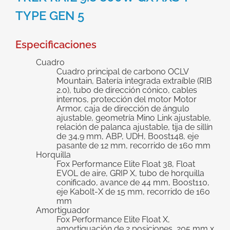
grande
TYPE GEN 5
Especificaciones
Cuadro
Cuadro principal de carbono OCLV
Mountain, Batería integrada extraíble (RIB
2.0), tubo de dirección cónico, cables
internos, protección del motor Motor
Armor, caja de dirección de ángulo
ajustable, geometría Mino Link ajustable,
relación de palanca ajustable, tija de sillín
de 34,9 mm, ABP, UDH, Boost148, eje
pasante de 12 mm, recorrido de 160 mm
Horquilla
Fox Performance Elite Float 38, Float
EVOL de aire, GRIP X, tubo de horquilla
conificado, avance de 44 mm, Boost110,
eje Kabolt-X de 15 mm, recorrido de 160
mm
Amortiguador
Fox Performance Elite Float X,
amortiguación de 2 posiciones, 205 mm x